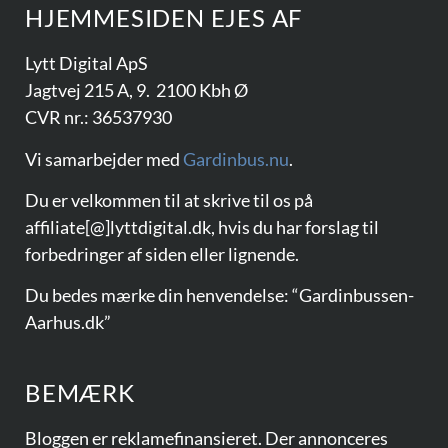
HJEMMESIDEN EJES AF​
Lytt Digital ApS
Jagtvej 215 A, 9. 2100 Kbh Ø
CVR nr.: 36537930
Vi samarbejder med
Gardinbus.nu
.
Du er velkommen til at skrive til os på
affiliate[@]lyttdigital.dk, hvis du har forslag til
forbedringer af siden eller lignende.
Du bedes mærke din henvendelse: “Gardinbussen-
Aarhus.dk”
BEMÆRK
Bloggen er reklamefinansieret. Der annonceres