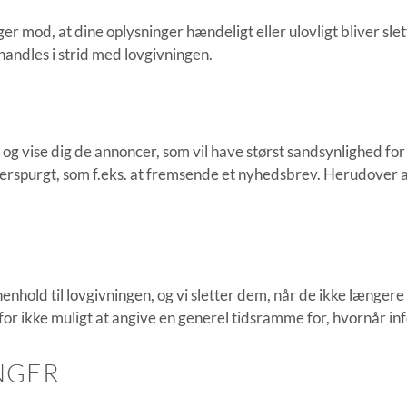
er mod, at dine oplysninger hændeligt eller ulovligt bliver slett
andles i strid med lovgivningen.
og vise dig de annoncer, som vil have størst sandsynlighed for 
fterspurgt, som f.eks. at fremsende et nyhedsbrev. Herudover a
 henhold til lovgivningen, og vi sletter dem, når de ikke læng
r ikke muligt at angive en generel tidsramme for, hvornår inf
NGER