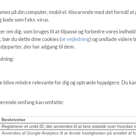
mes på din computer, mobil el. tilsvarende med det formål at g
 kode som f.eks. virus.
 om dig, som bruges til at tilpasse og forbedre vores indhold 
 bør du slette dine cookies (
se vejledning
) og undlade videre 
edjeparter, der har adgang til dem.
edning:
nne blive mindre relevante for dig og optræde hyppigere. Du ka
arierende omfang kan omfatte:
Beskrivelse
Registrerer et unikt ID, der anvendes til at føre statistik over hvor
Anvendes af Google Analytics til at drosle hastigheden på antallet af f