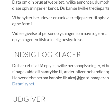
Data om din brug af websitet, hvilke annoncer, du modta
disse oplysninger er kendt. Du kan se hvilke tredjepart
Vi benytter herudover en række tredjeparter til opbev
egne formål.
Videregivelse af personoplysninger som navn og e-mail m
oplysninger en tilstrækkelig beskyttelse.
INDSIGT OG KLAGER
Du har ret til at få oplyst, hvilke personoplysninger, 
tilbagekalde dit samtykke til, at der bliver behandlet op
Henvendelse herom kan ske til: alex[
@
]gardinmageren.d
Datatilsynet
.
UDGIVER