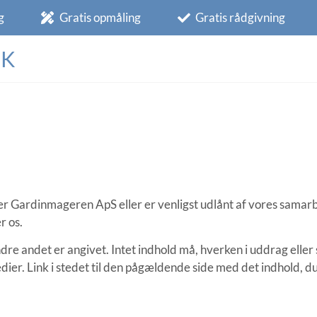
g
Gratis opmåling
Gratis rådgivning
DK
rer Gardinmageren ApS eller er venligst udlånt af vores samar
r os.
e andet er angivet. Intet indhold må, hverken i uddrag eller 
edier. Link i stedet til den pågældende side med det indhold, d