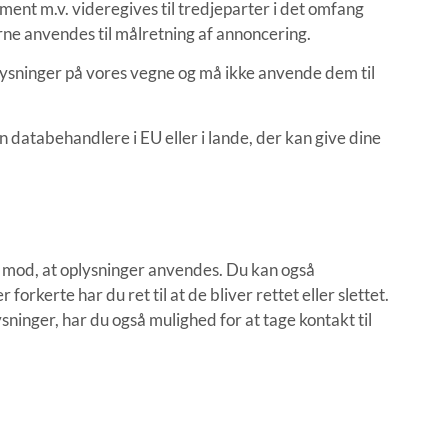
ment m.v. videregives til tredjeparter i det omfang
erne anvendes til målretning af annoncering.
lysninger på vores vegne og må ikke anvende dem til
n databehandlere i EU eller i lande, der kan give dine
lse mod, at oplysninger anvendes. Du kan også
orkerte har du ret til at de bliver rettet eller slettet.
ninger, har du også mulighed for at tage kontakt til