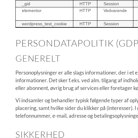
_gid
HTTP
Session
elementor
HTTP
Vedvarende
wordpress_test_cookie
HTTP
Session
PERSONDATAPOLITIK (GDP
GENERELT
Personoplysninger er alle slags informationer, der i et
informationer. Det sker f.eks. ved alm. tilgang af indh
eller abonnent, øvrig brug af services eller foretager k
Vi indsamler og behandler typisk følgende typer af oply
placering, samt hvilke sider du klikker på (interesser)
telefonnummer, e-mail, adresse og betalingsoplysninger.
SIKKERHED