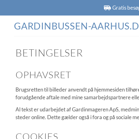
Gratis besø
GARDINBUSSEN-AARHUS.
BETINGELSER
OPHAVSRET
Brugsretten til billeder anvendt på hjemmesiden tilhø
forudgående aftale med mine samarbejdspartnere elle
Al tekst er udarbejdet af Gardinmageren ApS, medmindr
steder online. Dette gælder også i fora og på sociale m
COOKIES