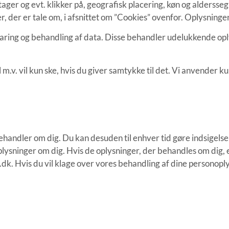
ger og evt. klikker på, geografisk placering, køn og aldersseg
er, der er tale om, i afsnittet om ”Cookies” ovenfor. Oplysning
aring og behandling af data. Disse behandler udelukkende op
.v. vil kun ske, hvis du giver samtykke til det. Vi anvender ku
vi behandler om dig. Du kan desuden til enhver tid gøre indsige
lysninger om dig. Hvis de oplysninger, der behandles om dig, er f
k. Hvis du vil klage over vores behandling af dine personoplys