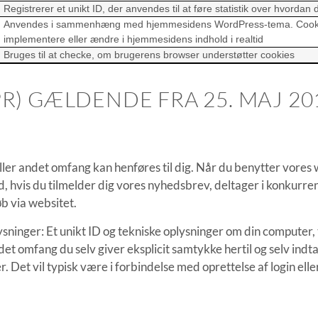
Registrerer et unikt ID, der anvendes til at føre statistik over hvor
Anvendes i sammenhæng med hjemmesidens WordPress-tema. Cookien
implementere eller ændre i hjemmesidens indhold i realtid
Bruges til at checke, om brugerens browser understøtter cookies
R) GÆLDENDE FRA 25. MAJ 20
 eller andet omfang kan henføres til dig. Når du benytter vor
old, hvis du tilmelder dig vores nyhedsbrev, deltager i konkurr
øb via websitet.
sninger: Et unikt ID og tekniske oplysninger om din computer, 
. I det omfang du selv giver eksplicit samtykke hertil og selv 
 Det vil typisk være i forbindelse med oprettelse af login elle