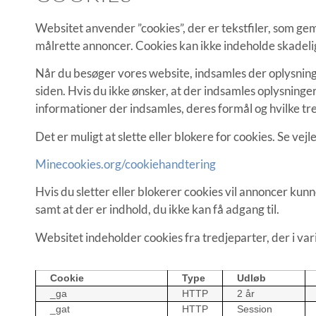
Websitet anvender ”cookies”, der er tekstfiler, som gem
målrette annoncer. Cookies kan ikke indeholde skadelig
Når du besøger vores website, indsamles der oplysninger
siden. Hvis du ikke ønsker, at der indsamles oplysninger,
informationer der indsamles, deres formål og hvilke tr
Det er muligt at slette eller blokere for cookies. Se vejl
Minecookies.org/cookiehandtering
Hvis du sletter eller blokerer cookies vil annoncer ku
samt at der er indhold, du ikke kan få adgang til.
Websitet indeholder cookies fra tredjeparter, der i v
Cookie
Type
Udløb
_ga
HTTP
2 år
_gat
HTTP
Session